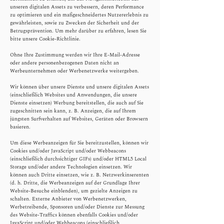
unseren digitalen Assets zu verbessern, deren Performance
zu optimieren und ein maßgeschneidertes Nutzererlebnis zu
gewährleisten, sowie zu Zwecken der Sicherheit und der
Betrugsprävention.
Um mehr darüber zu erfahren, lesen Sie
bitte unsere Cookie-Richtlinie.
​Ohne Ihre Zustimmung werden wir Ihre E-Mail-Adresse
oder andere personenbezogenen Daten nicht an
Werbeunternehmen oder Werbenetzwerke weitergeben.
Wir können über unsere Dienste und unsere digitalen Assets
(einschließlich Websites und Anwendungen, die unsere
Dienste einsetzen) Werbung bereitstellen, die auch auf Sie
zugeschnitten sein kann, z. B. Anzeigen, die auf Ihrem
jüngsten Surfverhalten auf Websites, Geräten oder Browsern
basieren.
Um diese Werbeanzeigen für Sie bereitzustellen, können wir
Cookies und/oder JavaScript und/oder Webbeacons
(einschließlich durchsichtiger GIFs) und/oder HTML5 Local
Storage und/oder andere Technologien einsetzen. Wir
können auch Dritte einsetzen, wie z. B. Netzwerkinserenten
(d. h. Dritte, die Werbeanzeigen auf der Grundlage Ihrer
Website-Besuche einblenden), um gezielte Anzeigen zu
schalten. Externe Anbieter von Werbenetzwerken,
Werbetreibende, Sponsoren und/oder Dienste zur Messung
des Website-Traffics können ebenfalls Cookies und/oder
JavaScript und/oder Webbeacons (einschließlich