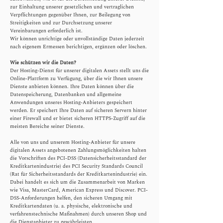
zur Einhaltung unserer gesetzlichen und vertraglichen
Verpflichtungen gegenüber Ihnen, zur Beilegung von
Streitigkeiten und zur Durchsetzung unserer
Vereinbarungen erforderlich ist.
Wir können unrichtige oder unvollständige Daten jederzeit
nach eigenem Ermessen berichtigen, ergänzen oder löschen.
Wie schützen wir die Daten?
Der Hosting-Dienst für unserer digitalen Assets stellt uns die
Online-Plattform zu Verfügung, über die wir Ihnen unsere
Dienste anbieten können. Ihre Daten können über die
Datenspeicherung, Datenbanken und allgemeine
Anwendungen unseres Hosting-Anbieters gespeichert
werden. Er speichert Ihre Daten auf sicheren Servern hinter
einer Firewall und er bietet sicheren HTTPS-Zugriff auf die
meisten Bereiche seiner Dienste.
Alle von uns und unserem Hosting-Anbieter für unsere
digitalen Assets angebotenen Zahlungsmöglichkeiten halten
die Vorschriften des PCI-DSS (Datensicherheitsstandard der
Kreditkartenindustrie) des PCI Security Standards Council
(Rat für Sicherheitsstandards der Kreditkartenindustrie) ein.
Dabei handelt es sich um die Zusammenarbeit von Marken
wie Visa, MasterCard, American Express und Discover. PCI-
DSS-Anforderungen helfen, den sicheren Umgang mit
Kreditkartendaten (u. a. physische, elektronische und
verfahrenstechnische Maßnahmen) durch unseren Shop und
die Dienstanbieter zu gewährleisten.