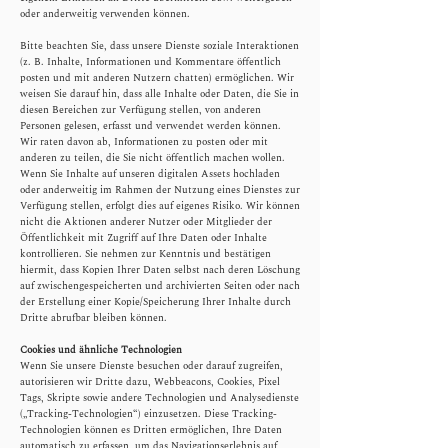
oder anderweitig verwenden können.
Bitte beachten Sie, dass unsere Dienste soziale Interaktionen
(z. B. Inhalte, Informationen und Kommentare öffentlich
posten und mit anderen Nutzern chatten) ermöglichen. Wir
weisen Sie darauf hin, dass alle Inhalte oder Daten, die Sie in
diesen Bereichen zur Verfügung stellen, von anderen
Personen gelesen, erfasst und verwendet werden können.
Wir raten davon ab, Informationen zu posten oder mit
anderen zu teilen, die Sie nicht öffentlich machen wollen.
Wenn Sie Inhalte auf unseren digitalen Assets hochladen
oder anderweitig im Rahmen der Nutzung eines Dienstes zur
Verfügung stellen, erfolgt dies auf eigenes Risiko. Wir können
nicht die Aktionen anderer Nutzer oder Mitglieder der
Öffentlichkeit mit Zugriff auf Ihre Daten oder Inhalte
kontrollieren. Sie nehmen zur Kenntnis und bestätigen
hiermit, dass Kopien Ihrer Daten selbst nach deren Löschung
auf zwischengespeicherten und archivierten Seiten oder nach
der Erstellung einer Kopie/Speicherung Ihrer Inhalte durch
Dritte abrufbar bleiben können.
Cookies und ähnliche Technologien
​Wenn Sie unsere Dienste besuchen oder darauf zugreifen,
autorisieren wir Dritte dazu, Webbeacons, Cookies, Pixel
Tags, Skripte sowie andere Technologien und Analysedienste
(„Tracking-Technologien“) einzusetzen. Diese Tracking-
Technologien können es Dritten ermöglichen, Ihre Daten
automatisch zu erfassen, um das Navigationserlebnis auf