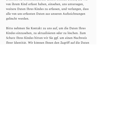
von ihrem Kind erfasst haben, einsehen, uns untersagen,
weitere Daten Ihres Kindes zu erfassen, und verlangen, dass
alle von uns erfassten Daten aus unseren Aufzeichnungen
gelöscht werden.
Bitte nehmen Sie Kontakt zu uns auf, um die Daten Ihres
Kindes einzusehen, zu aktualisieren oder zu löschen. Zum
Schutz Ihres Kindes bitten wir Sie ggf. um einen Nachweis
Ihrer Identität. Wir können Ihnen den Zugriff auf die Daten
verweigern, wenn wir der Ansicht sich, dass Ihre Identität
fraglich ist. Bitte beachten Sie, dass bestimmte Daten
aufgrund anderer gesetzlicher Verpflichtungen nicht gelöscht
werden können.
Wir verwenden Ihre personenbezogenen Daten nur für die in
der Datenschutzrichtlinie festgelegten Zwecke und nur,
wenn wir davon überzeugt sind, dass:
die Verwendung Ihrer personenbezogenen Daten erforderlich
ist, um einen Vertrag zu erfüllen oder zu schließen (z. B. um
Ihnen die Dienste selbst oder Kundenbetreuung bzw.
technischen Support bereitzustellen);
die Verwendung Ihrer personenbezogenen Daten notwendig
ist, um entsprechenden rechtlichen oder behördlichen
Verpflichtungen nachzukommen, oder
die Verwendung Ihrer personenbezogenen Daten notwendig
ist, um unsere berechtigten geschäftlichen Interessen zu
unterstützen (unter der Maßgabe, dass dies jederzeit in einer
Weise erfolgt, die verhältnismäßig ist und Ihre