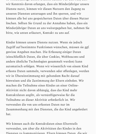
wir Kenntnis davon erlangen, dass ein Minderjähriger unsere
Dienste nutzt, können wir diesen Nutzern den Zugang zu
unseren Diensten untersagen und ihn sperren, und wir
können alle bei uns gespeicherten Daten über diesen Nutzer
löschen. Sollten Sie Grund zu der Annahme haben, dass ein
Minderjähriger Daten an uns weitergegeben hat, nehmen Sie
bitte, wie unten erläutert, Kontakt zu uns auf.
​Kinder können unsere Dienste nutzen. Wenn sie jedoch
Zugriff auf bestimmte Funktionen wünschen, müssen sie ggf.
gewisse Angaben machen. Die Erfassung einiger Daten
(einschließlich Daten, die über Cookies, Webbeacons und
andere ähnliche Technologien gesammelt werden) kann
automatisch erfolgen. Wenn wir wissentlich von einem Kind
erfasste Daten sammeln, verwenden oder offenlegen, werden
wir in Übereinstimmung mit geltendem Recht darauf
hinweisen und die Zustimmung der Eltern einholen. Wir
machen die Teilnahme eines Kindes an einer Online-
Aktivität nicht davon abhängig, dass das Kind mehr
Kontaktdaten angibt, als vernünftigerweise für die
Teilnahme an dieser Aktivität erforderlich ist. Wir
verwenden die von uns erfassten Daten nur im
Zusammenhang mit den Diensten, die das Kind angefordert
hat.
Wir können auch die Kontaktdaten eines Elternteils
verwenden, um über die Aktivitäten des Kindes in den
Diensten zu kommunizieren. Eltern können Daten, die wir