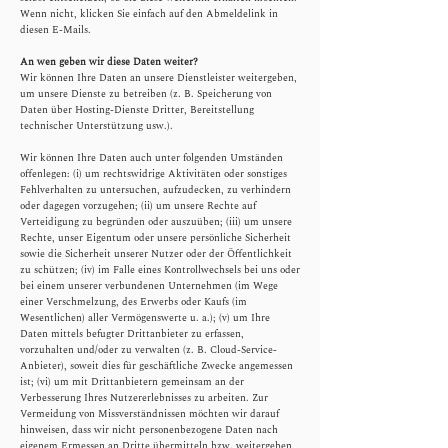
Wenn nicht, klicken Sie einfach auf den Abmeldelink in
diesen E-Mails.
An wen geben wir diese Daten weiter?
​Wir können Ihre Daten an unsere Dienstleister weitergeben,
um unsere Dienste zu betreiben (z. B. Speicherung von
Daten über Hosting-Dienste Dritter, Bereitstellung
technischer Unterstützung usw.).
Wir können Ihre Daten auch unter folgenden Umständen
offenlegen: (i) um rechtswidrige Aktivitäten oder sonstiges
Fehlverhalten zu untersuchen, aufzudecken, zu verhindern
oder dagegen vorzugehen; (ii) um unsere Rechte auf
Verteidigung zu begründen oder auszuüben; (iii) um unsere
Rechte, unser Eigentum oder unsere persönliche Sicherheit
sowie die Sicherheit unserer Nutzer oder der Öffentlichkeit
zu schützen; (iv) im Falle eines Kontrollwechsels bei uns oder
bei einem unserer verbundenen Unternehmen (im Wege
einer Verschmelzung, des Erwerbs oder Kaufs (im
Wesentlichen) aller Vermögenswerte u. a.); (v) um Ihre
Daten mittels befugter Drittanbieter zu erfassen,
vorzuhalten und/oder zu verwalten (z. B. Cloud-Service-
Anbieter), soweit dies für geschäftliche Zwecke angemessen
ist; (vi) um mit Drittanbietern gemeinsam an der
Verbesserung Ihres Nutzererlebnisses zu arbeiten. Zur
Vermeidung von Missverständnissen möchten wir darauf
hinweisen, dass wir nicht personenbezogene Daten nach
eigenem Ermessen an Dritte übermitteln bzw. weitergeben