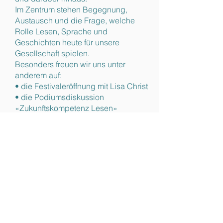
Im Zentrum stehen Begegnung,
Austausch und die Frage, welche
Rolle Lesen, Sprache und
Geschichten heute für unsere
Gesellschaft spielen.
Besonders freuen wir uns unter
anderem auf:
• die Festivaleröffnung mit Lisa Christ
• die Podiumsdiskussion
«Zukunftskompetenz Lesen»
• die Zusammenarbeit mit dem
Schweizer Kinder- und
Jugendbuchpreis
• die literarische Brücke zur
Patengemeinde Albula
• sowie zahlreiche Veranstaltungen im
öffentlichen Raum, in Schulen und
Bibliotheken.
Weitere Informationen und das aktuelle
Festivalprogramm finden Sie unter: